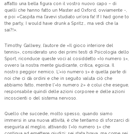
affatto una bella figura con il vostro nuovo capo – di
quelli che hanno fatto un Master ad Oxford, ovviamente -,
e poi «Caspita ma l’avevi studiato un’ora fa! If I had gone to
the party, I would have drunk a Spritz… ma vedi che la
sai?!».
Timothy Gallwey, l’autore de «Il gioco interiore del
tennis», considerato uno dei primi testi di Psicologia dello
Sport, riconduce queste voci al cosiddetto «Io numero 1»,
ovvero la nostra mente giudicante, critica, egoica. Il
nostro peggior nemico. L’«io numero 1» è quella parte di
noi che ci dà ordini e che in seguito valuta ciò che
abbiamo fatto, mentre l’«Io numero 2» è colui che esegue,
responsabile quindi delle azioni corporee e delle azioni
incoscienti o del sistema nervoso.
Quello che succede, molto spesso, quando siamo
immersi in una nuova attività, è che tentiamo di sforzarci di
eseguirla al meglio, attivando l’«Io numero 1» che
continua ad emettere giudizi: sei stata brava, ma come sei