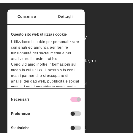
Consenso
Dettagli
Questo sito web utilizza i cookie
MONTERA STV
Utilizziamo i cookie per personalizzare
contenuti ed annunci, per fornire
funzionalità dei social media e per
Palazzo Valle
analizzare il nostro traffico.
Contrà Busa San Michele, 10
Condividiamo inoltre informazioni sul
36100 – Vicenza
modo in cui utilizzi il nostro sito con i
nostri partner che si occupano di
analisi dei dati web, pubblicità e social
P.IVA 03295960243
media, i quali potrebbero combinarle
con altre informazioni che hai fornito
Selezione
Contact us
loro o che hanno raccolto dal tuo
Necessari
del
utilizzo dei loro servizi.
consenso
Preferenze
Tel. 0444 526125
Fax 0444 525790
info@monterastv.it
Statistiche