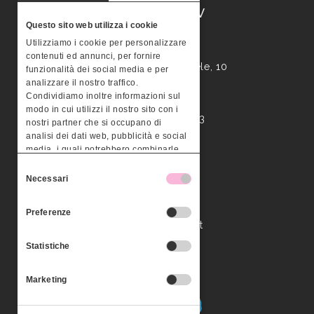
MONTERA STV
Questo sito web utilizza i cookie
Utilizziamo i cookie per personalizzare
Palazzo Valle
contenuti ed annunci, per fornire
Contrà Busa San Michele, 10
funzionalità dei social media e per
36100 – Vicenza
analizzare il nostro traffico.
Condividiamo inoltre informazioni sul
modo in cui utilizzi il nostro sito con i
P.IVA 03295960243
nostri partner che si occupano di
analisi dei dati web, pubblicità e social
media, i quali potrebbero combinarle
Contattaci
con altre informazioni che hai fornito
Selezione
loro o che hanno raccolto dal tuo
Necessari
del
utilizzo dei loro servizi.
Tel. 0444 526125
consenso
Fax 0444 525790
Preferenze
info@monterastv.it
Statistiche
Social
Marketing