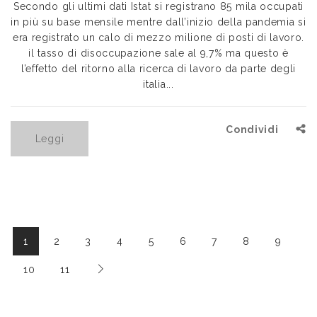
Secondo gli ultimi dati Istat si registrano 85 mila occupati
in più su base mensile mentre dall’inizio della pandemia si
era registrato un calo di mezzo milione di posti di lavoro.
il tasso di disoccupazione sale al 9,7% ma questo è
l’effetto del ritorno alla ricerca di lavoro da parte degli
italia...
Condividi
Leggi
1
2
3
4
5
6
7
8
9
10
11