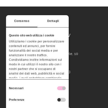
Consenso
Dettagli
MONTERA STV
Questo sito web utilizza i cookie
Utilizziamo i cookie per personalizzare
contenuti ed annunci, per fornire
Palazzo Valle
funzionalità dei social media e per
Contrà Busa San Michele, 10
analizzare il nostro traffico.
36100 – Vicenza
Condividiamo inoltre informazioni sul
modo in cui utilizzi il nostro sito con i
nostri partner che si occupano di
P.IVA 03295960243
analisi dei dati web, pubblicità e social
media, i quali potrebbero combinarle
con altre informazioni che hai fornito
Contattaci
Selezione
loro o che hanno raccolto dal tuo
Necessari
del
utilizzo dei loro servizi.
consenso
Tel. 0444 526125
Preferenze
Fax 0444 525790