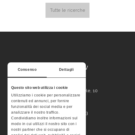
Tutte le ricerche
MONTERA STV
Consenso
Dettagli
Palazzo Valle
Questo sito web utilizza i cookie
Contrà Busa San Michele, 10
Utilizziamo i cookie per personalizzare
36100 – Vicenza
contenuti ed annunci, per fornire
funzionalità dei social media e per
analizzare il nostro traffico.
P.IVA 03295960243
Condividiamo inoltre informazioni sul
modo in cui utilizzi il nostro sito con i
Contattaci
nostri partner che si occupano di